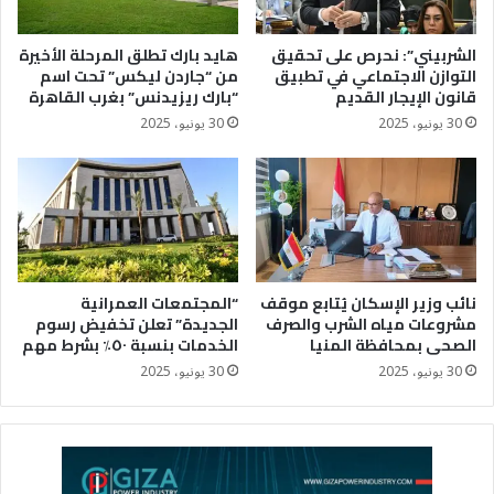
الشربيني”: نحرص على تحقيق
هايد بارك تطلق المرحلة الأخيرة
التوازن الاجتماعي في تطبيق
من “جاردن ليكس” تحت اسم
قانون الإيجار القديم
“بارك ريزيدنس” بغرب القاهرة
30 يونيو، 2025
30 يونيو، 2025
نائب وزير الإسكان يُتابع موقف
“المجتمعات العمرانية
مشروعات مياه الشرب والصرف
الجديدة” تعلن تخفيض رسوم
الصحى بمحافظة المنيا
الخدمات بنسبة ٥٠٪؜ بشرط مهم
30 يونيو، 2025
30 يونيو، 2025