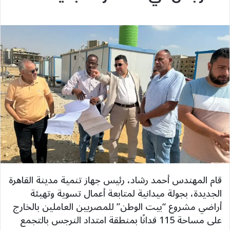
قام المهندس أحمد رشاد، رئيس جهاز تنمية مدينة القاهرة
الجديدة، بجولة ميدانية لمتابعة أعمال تسوية وتهيئة
أراضي مشروع “بيت الوطن” للمصريين العاملين بالخارج
على مساحة 115 فدانًا بمنطقة امتداد النرجس بالتجمع