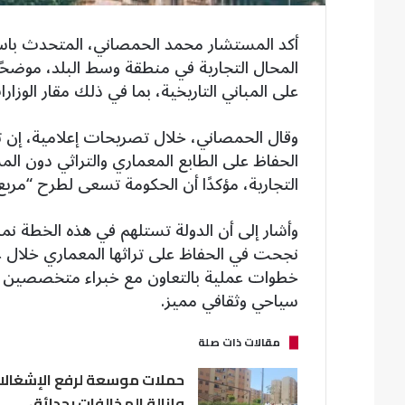
أكد المستشار محمد الحمصاني، المتحدث باسم م
المحال التجارية في منطقة وسط البلد، موضحً
على المباني التاريخية، بما في ذلك مقار الوزارا
وقال الحمصاني، خلال تصريحات إعلامية، إن ت
الحفاظ على الطابع المعماري والتراثي دون المس
التجارية، مؤكدًا أن الحكومة تسعى لطرح “مرب
وأشار إلى أن الدولة تستلهم في هذه الخطة نما
نجحت في الحفاظ على تراثها المعماري خلال عمل
خطوات عملية بالتعاون مع خبراء متخصصين لرف
سياحي وثقافي مميز.
مقالات ذات صلة
حملات موسعة لرفع الإشغالا
وإزالة المخالفات بحدائق