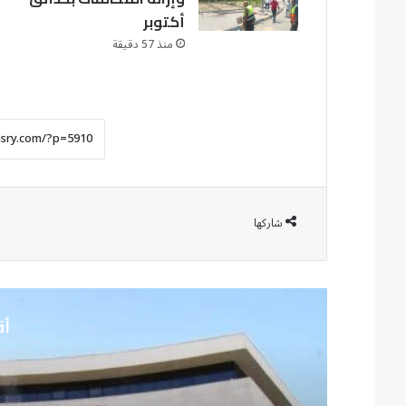
أكتوبر
منذ 57 دقيقة
شاركها
أق