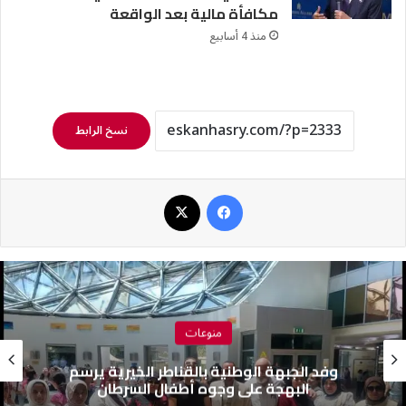
مكافأة مالية بعد الواقعة
منذ 4 أسابيع
نسخ الرابط
فيسبوك
‫X
منوعات
وفد الجبهة الوطنية بالقناطر الخيرية يرسم
البهجة على وجوه أطفال السرطان