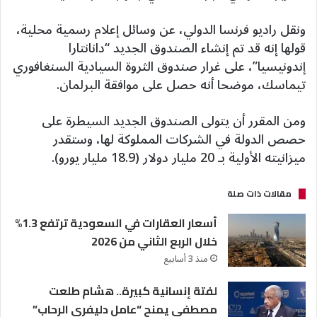
ونقل راديو فرنسا الدولي، عن وسائل إعلام رسمية محلية،
قولها إنه قد تم إنشاء الصندوق الجديد “دانانتارا
إندونيسيا”، على غرار صندوق الثروة السيادية السنغافوري
تيماسك، موضحا أنه حصل على موافقة البرلمان.
ومن المقرر أن يتولى الصندوق الجديد السيطرة على
حصص الدولة في الشركات المملوكة لها، وستقدر
ميزانيته الأولية بـ 20 مليار دولار (18.9 مليار يورو).
مقالات ذات صلة
أسعار العقارات في السعودية ترتفع 1.3%
خلال الربع الثاني من 2026
منذ 3 أسابيع
لفتة إنسانية كبيرة.. هشام طلعت
مصطفي يمنح “عامل دليفري الرحاب”