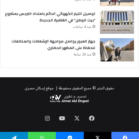
توصيل التيار الكهربائي الدائم بامتداد النرجس بمشروع
“بيت الوطن” في القاهرة الجديدة
منذ 4 ساعات
جهاز العبور يواصل مواجهة الإشغالات والمخالفات
للحفاظ على المظهر الحضاري
منذ 20 ساعة
حقوق النشر © جميع الحقوق محفوظة | موقع إسكان حصرى
‫X
فيسبوك
‫YouTube
انستقرام