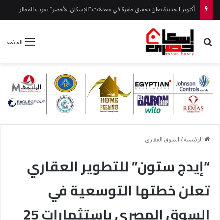
أكتوبر الجديدة تعلن تحقيق طفرة في معدلات “الإسكان الأخضر” بغرب المطار
بحث عن
القائمة
الرئيسية
/
السوق العقارى
“إيدج ستون” للتطوير العقاري
تعلن خطتها التوسعية في
السوق المصري باستثمارات 25