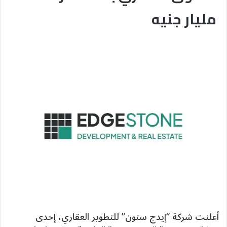
مليار جنيه
أعلنت شركة “إيدج ستون” للتطوير العقاري، إحدى