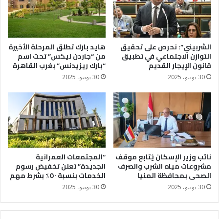
الشربيني”: نحرص على تحقيق
هايد بارك تطلق المرحلة الأخيرة
التوازن الاجتماعي في تطبيق
من “جاردن ليكس” تحت اسم
قانون الإيجار القديم
“بارك ريزيدنس” بغرب القاهرة
30 يونيو، 2025
30 يونيو، 2025
نائب وزير الإسكان يُتابع موقف
“المجتمعات العمرانية
مشروعات مياه الشرب والصرف
الجديدة” تعلن تخفيض رسوم
الصحى بمحافظة المنيا
الخدمات بنسبة ٥٠٪؜ بشرط مهم
30 يونيو، 2025
30 يونيو، 2025