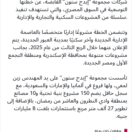
شركات مجموعة “إيدج ستون” القابضة، عن خطتها
التوسعية في السوق المصري، والتي تستهدف تنفيذ
سلسلة من المشروعات السكنية والتجارية والإدارية.
وتتضمن الخطة مشروعًا إداريًا متخصصًا بالعاصمة
الإدارية الجديدة وآخر سكنيًا بمدينة العبور الجديدة، يتم
الإعلان عنهما خلال الربع الثالث من عام 2025، بجانب
مشروعات متنوعة بمحافظة الإسكندرية ومنطقة التجمع
الأول ومصر الجديدة.
تأسست مجموعة “إيدج ستون” على يد المهندس زين
لمعي، ولها فروع في ألمانيا والإمارات والسعودية، مع
سجل حافل يضم 150 مشروع بنية تحتية و10 مصانع
بمنطقة وادي النطرون والعاشر من رمضان، بالإضافة إلى
تطوير 27 ألف متر مربع باستثمارات بلغت 8 مليارات
جنيه.
مقالات ذات صلة