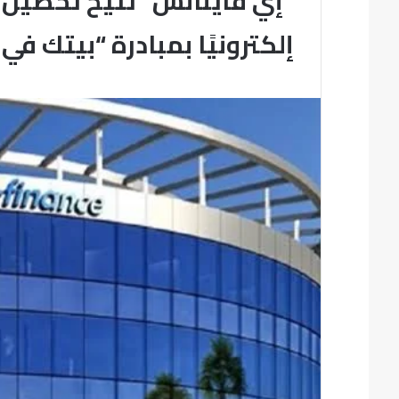
“إي فاينانس” تتيح تحصيل 
إلكترونيًا بمبادرة “بيتك في