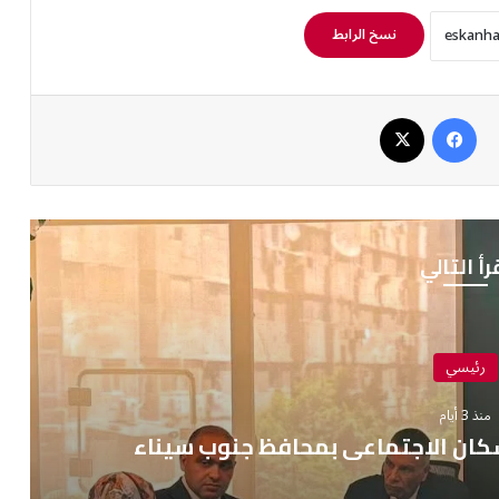
نسخ الرابط
فيسبوك
‫X
رأ التالي
رئيسي
منذ 3 أيام
كان الاجتماعي بمحافظ جنوب سيناء