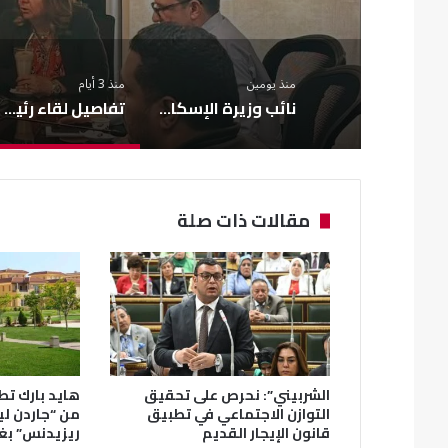
منذ يومين
منذ 3 أيام
نائب وزيرة الإسكان يشارك في فعاليات النسخة السابعة من مؤتمر المصريين بالخارج
تفاصيل لقاء رئيس صندوق الإسكان الاجتماعي بمحافظ جنوب سيناء
مقالات ذات صلة
الشربيني”: نحرص على تحقيق
هايد بارك تطل
التوازن الاجتماعي في تطبيق
من “جاردن ل
قانون الإيجار القديم
ريزيدنس” بغ