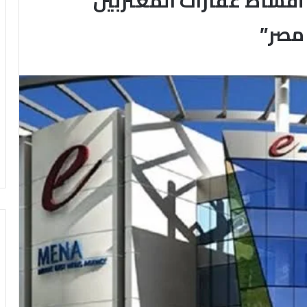
أقساط عقارات المغتربين
 مصر”