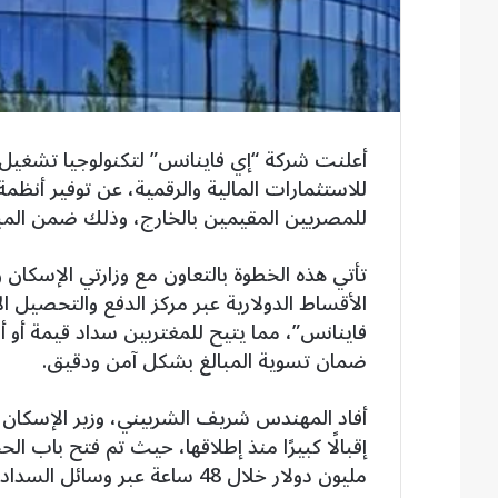
أعلنت شركة “إي فاينانس” لتكنولوجيا تشغيل ا
للاستثمارات المالية والرقمية، عن توفير أنظ
للمصريين المقيمين بالخارج، وذلك ضمن المبا
تأتي هذه الخطوة بالتعاون مع وزارتي الإسكان 
الأقساط الدولارية عبر مركز الدفع والتحصيل الإل
فاينانس”، مما يتيح للمغتربين سداد قيمة أو 
ضمان تسوية المبالغ بشكل آمن ودقيق.
أفاد المهندس شريف الشربيني، وزير الإسكان و
مليون دولار خلال 48 ساعة عبر وسائل السداد المتاحة، سواء الدفع الإلكتروني أو التحويلات البنكية.