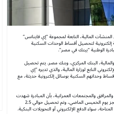
لمنشآت المالية، التابعة لمجموعة “إي فاينانس”
مة إلكترونية لتحصيل أقساط الوحدات السكنية
درة الوطنية “بيتك في مصر”.
والمالية، البنك المركزي، وبنك مصر. يتم تحصيل
كتروني التابع لوزارة المالية، والذي تديره “إي
أقساط وحداتهم السكنية بوسائل إلكترونية حديثة، مع
المرافق والمجتمعات العمرانية، بأن المبادرة شهدت
إقبالًا كبيرًا منذ إطلاقها، حيث تم فتح باب الحجز يوم الخميس الماضي، وتم تحصيل حوالي 2.5