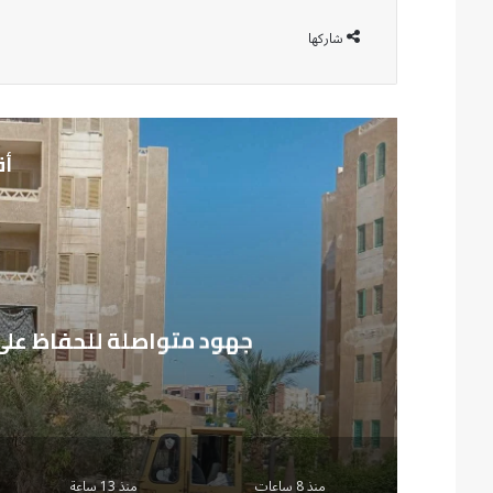
شاركها
أق
م
جهود متواصلة للحفاظ على
منذ 8 ساعات
منذ 13 ساعة