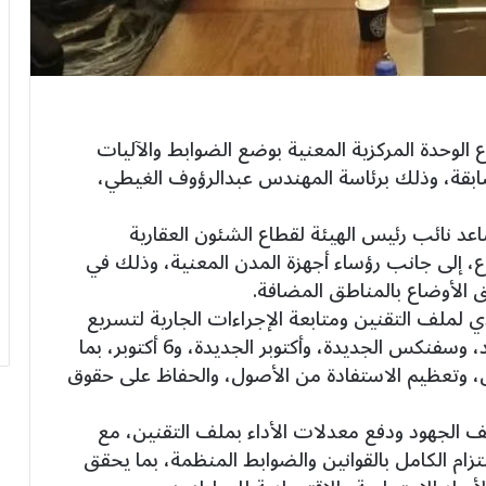
الوحدة المركزية المعنية بوضع الضوابط والآليات
ابقة، وذلك برئاسة المهندس عبدالرؤوف الغيطي،
عد نائب رئيس الهيئة لقطاع الشئون العقارية
ع، إلى جانب رؤساء أجهزة المدن المعنية، وذلك في
ق الأوضاع بالمناطق المضافة.
 لملف التقنين ومتابعة الإجراءات الجارية لتسريع
إنهاء أوضاع الأراضي المضافة بمدن الشيخ زايد، وسفنكس الجديدة، وأكتوبر الجديدة، و6 أكتوبر، بما
ن، وتعظيم الاستفادة من الأصول، والحفاظ على حقوق
 الجهود ودفع معدلات الأداء بملف التقنين، مع
لتزام الكامل بالقوانين والضوابط المنظمة، بما يحقق