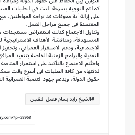
التوازن بين الحفاظ على حقوق الدولة ومراعاة ال
كما تم التوجيه بسرعة البت في الطلبات المست
على إزالة أية معوقات قد تواجه المواطنين، مع ال
المعتمدة في جميع مراحل العمل.
وتناول الاجتماع كذلك استعراض مستجدات مو
المستهدفة، ومناقشة الأهداف الاستراتيجية ل
الاجتماعية، ودعم الاستقرار العمراني، وتحفيز
النقدية والبرامج الزمنية الخاصة بتنفيذ المرا
واختُتم الاجتماع بالتأكيد على استمرار المتابع
للانتهاء من كافة الطلبات في أسرع وقت ممكن،
حقوق الدولة، ويدعم جهود التنمية العمرانية ال
الشيخ زايد بسام فضل التقنين