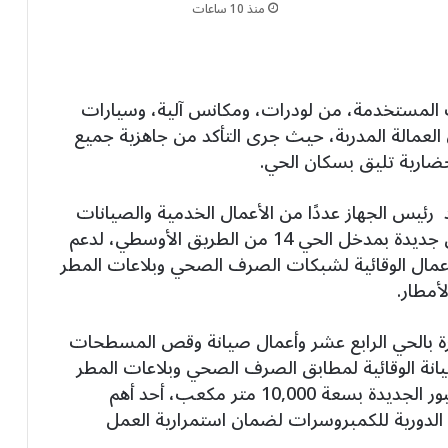
منذ 10 ساعات
 المستخدمة، من لودرات، ومكانس آلية، وسيارات
لعمالة المدربة، حيث جرى التأكد من جاهزية جميع
حضارية تليق بسكان الحي.
ئيس الجهاز عددًا من الأعمال الخدمية والصيانات
الحيوية داخل المدينة، شملت:تنفيذ شبكة ري جديدة بمدخل الحي 14 من الطريق الأوسطي، لدعم
مال الوقائية لشبكات الصرف الصحي وبلاعات المطر
 أعمال النظافة اليومية لـعدد 458 عمارة بالحي الرابع عشر وأعمال صيانة وقص المسطحات
فيروز بالحي 14 وأعمال الصيانة الوقائية لمطابق الصرف الصحي وبلاعات المطر
بحي المجد ومتابعة خزان التكديس بمدينة العبور الجديدة بسعة 10,000 متر مكعب، أحد أهم
الدورية للكمبروسرات لضمان استمرارية العمل