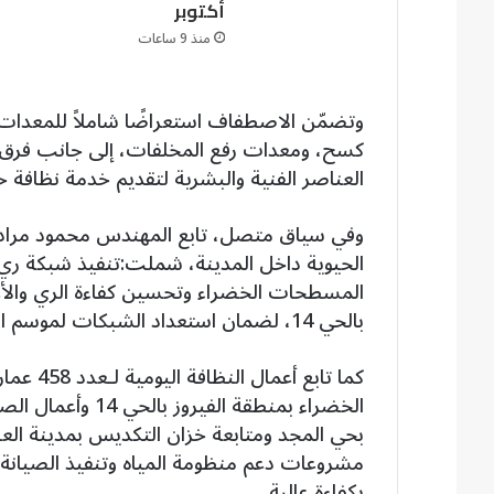
أكتوبر
منذ 9 ساعات
وتضمّن الاصطفاف استعراضًا شاملاً للمعدات
كسح، ومعدات رفع المخلفات، إلى جانب فرق ا
العناصر الفنية والبشرية لتقديم خدمة نظافة 
وفي سياق متصل، تابع المهندس محمود مراد ر
المسطحات الخضراء وتحسين كفاءة الري والأع
بالحي 14، لضمان استعداد الشبكات لموسم الأمطار.
كما تابع
الخضراء بمنطقة ال
مشروعات دعم منظومة المياه وتنفيذ الصيانة 
بكفاءة عالية.