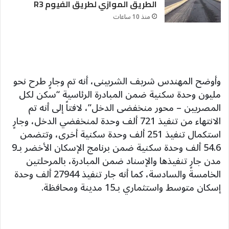
الطريق الموازي لطريق الفيوم R3
منذ 10 ساعات
وأوضح المهندس شريف الشربينى، أنه تم وجارٍ طرح نحو
مليون وحدة سكنية ضمن المبادرة الرئاسية “سكن لكل
المصريين – محور منخفضى الدخل”، لافتاً إلى أنه تم
الانتهاء من تنفيذ 721 ألف وحدة لمنخفضي الدخل، وجارٍ
استكمال تنفيذ 251 ألف وحدة سكنية أخرى، وتتضمن
54.6 ألف وحدة سكنية ضمن برنامج الإسكان الأخضر بـ9
مدن جارٍ تنفيذها والإسناد ضمن المبادرة، بالمرحلتين
الخامسة والسادسة، كما أنه جار تنفيذ 27944 ألف وحدة
إسكان متوسط واستثماري بـ15 مدينة ومحافظة.