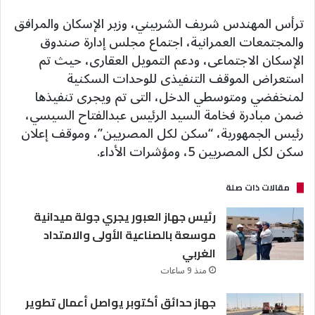
ترأس المهندس شريف الشربيني، وزير الإسكان والمرافق
والمجتمعات العمرانية، اجتماع مجلس إدارة صندوق
الإسكان الاجتماعى، ودعم التمويل العقارى، حيث تم
استعراض الموقف التنفيذى للوحدات السكنية
لمنخفضي ومتوسطي الدخل، التى تم ويجرى تنفيذها
ضمن مبادرة فخامة السيد الرئيس عبدالفتاح السيسي،
رئيس الجمهورية، “سكن لكل المصريين”، وموقف إعلان
سكن لكل المصريين 5، ومؤشرات الأداء.
مقالات ذات صلة
رئيس جهاز العبور يجري جولة ميدانية
موسعة بالصناعية الأولى والامتداد
الغربي
منذ 9 ساعات
جهاز حدائق أكتوبر يواصل أعمال تطوير