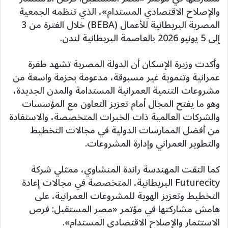
والإصلاح الاقتصادي المستدام»، الذي تنظمه الجمعية
المصرية البريطانية للأعمال (BEBA) خلال الفترة من 3
إلى 5 يونيو 2026 بالعاصمة البريطانية لندن.
وأكدت وزيرة الإسكان أن الدولة المصرية تشهد طفرة
عمرانية وتنموية غير مسبوقة، مدعومة بحزمة واسعة من
مشروعات التنمية العمرانية المستدامة والمدن الجديدة،
وهو ما يفتح المجال أمام تعزيز التعاون مع المؤسسات
والشركات العالمية ذات الخبرات المتخصصة، والاستفادة
من أفضل الممارسات الدولية في مجالات التخطيط
والتطوير العمراني وإدارة المشروعات.
كما التقت المهندسة راندة المنشاوي، ممثلي شركة
Futurecity البريطانية، المتخصصة في مجالات إعادة
التخطيط وتعزيز الهوية للمشروعات العمرانية، على
هامش مشاركتها في مؤتمر «مصر المستقبل: فرص
الاستثمار والإصلاح الاقتصادي المستدام».