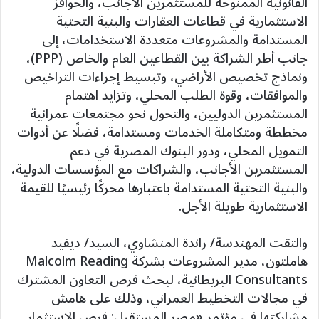
القانونية الممنوحة للمستثمرين الأجانب، والحوافز
الاستثمارية في قطاعات العقارات والبنية التحتية
المستدامة والمشروعات متعددة الاستخدامات، إلى
جانب أطر الشراكة بين القطاعين العام والخاص (PPP)،
ونماذج تخصيص الأراضي، وتبسيط إجراءات التراخيص
والموافقات، وقوة الطلب المحلي، وتزايد اهتمام
المستثمرين الدوليين، والتحول نحو مجتمعات عمرانية
مخططة ومتكاملة الخدمات ومستدامة، فضلًا عن أدوات
التمويل المحلي، ودور البنوك المصرية في دعم
المستثمرين الأجانب، والشراكات مع المؤسسات الدولية،
والبنية التحتية المستدامة باعتبارها محركًا رئيسيًا للقيمة
الاستثمارية طويلة الأجل.
والتقت المهندسة/ راندة المنشاوي، السيد/ ديفيد
هاملتون، مدير المشروعات بشركة Malcolm Reading
Consultants البريطانية، لبحث فرص التعاون المشترك
في مجالات التخطيط العمراني، وذلك على هامش
مشاركتها في مؤتمر «مصر المستقبل: فرص الاستثمار