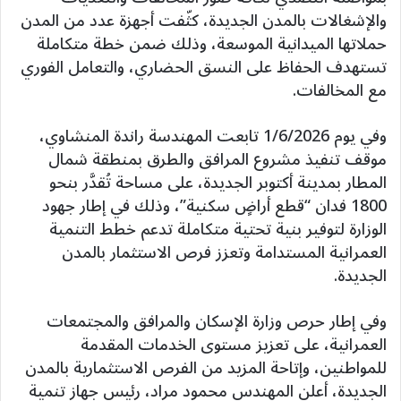
والإشغالات بالمدن الجديدة، كثّفت أجهزة عدد من المدن
حملاتها الميدانية الموسعة، وذلك ضمن خطة متكاملة
تستهدف الحفاظ على النسق الحضاري، والتعامل الفوري
مع المخالفات.
وفي يوم 1/6/2026 تابعت المهندسة راندة المنشاوي،
موقف تنفيذ مشروع المرافق والطرق بمنطقة شمال
المطار بمدينة أكتوبر الجديدة، على مساحة تُقدَّر بنحو
1800 فدان “قطع أراضٍ سكنية”، وذلك في إطار جهود
الوزارة لتوفير بنية تحتية متكاملة تدعم خطط التنمية
العمرانية المستدامة وتعزز فرص الاستثمار بالمدن
الجديدة.
وفي إطار حرص وزارة الإسكان والمرافق والمجتمعات
العمرانية، على تعزيز مستوى الخدمات المقدمة
للمواطنين، وإتاحة المزيد من الفرص الاستثمارية بالمدن
الجديدة، أعلن المهندس محمود مراد، رئيس جهاز تنمية