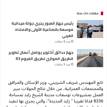
مقالات ذات صلة
رئيس جهاز العبور يجري جولة ميدانية
موسعة بالصناعية الأولى والامتداد
الغربي
منذ 8 ساعات
جهاز حدائق أكتوبر يواصل أعمال تطوير
الطريق الموازي لطريق الفيوم R3
منذ 9 ساعات
تابع المهندس شريف الشربيني، وزير الإسكان والمرافق
والمجتمعات العمرانية، من خلال نتائج الجولات سير
العمل بمشروعات توسعات مدينة الشيخ زايد بمساحة
8336 فدانا تقريبا ” زايد الجديدة”، والتي يجري بها تنفيذ