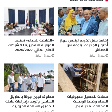
إقامة حفل تكريم لرئيس جهاز
«القابضة للمياه» تعتمد
أكتوبر الجديدة لبلوغه سن
الموازنة التقديرية لـ9 شركات
المعاش
للعام المالي 2026/2027
منذ 13 ساعة
منذ 13 ساعة
حملات لتحصيل مديونيات
مخلوف تجري جولة بالطريق
المياه وضبط الوصلات
الساحلي وتوجه بإجراءات عاجلة
المخالفة بمدينة بدر
لتحقيق السلامة المرورية