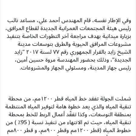
وفي الإطار نفسه، قام المهندس أحمد علي، مساعد نائب
رئيس هيئة المجتمعات العمرانية الجديدة لقطاع المرافق،
بزيارة ميدانية بهدف مراجعة آخر التطورات الخاصة بتنفيذ
مشروعات المرافق الحيوية والطرق بتوسعات مدينة
الشيخ زايد بالقرار الجمهوري رقم ٧٧ لسنة ٢٠١٧ “زايد
الجديدة”، وذلك بحضور المهندسة مروة حسين أمين،
رئيس جهاز المدينة، ومسئولي الجهاز والمشروعات.
شملت الجولة تفقد خط المياه قطر ١٢٠٠مم، من محطة
تنقية المياه والذي يعد خطوة هامة لتوفير المياه المنتظمة
بمنطقة التوسعات، وكذا تفقّد أعمال الربط للخط بمحطة
تنقية المياه، حيث تم الانتهاء من تنفيذ نسبة ( 95٪ ) من
خطوط المياه (قطر ١٢٠٠مم وقطر ٩٠٠مم، و قطر ٨٠٠مم