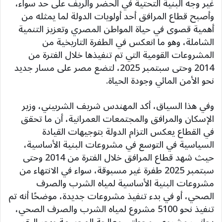
غير وجه البنية التحتية في الحضر والريف على حد سواء،
وأصبح قطاع المرافق أحد أولويات الدولة لما يمثله من
أهمية قصوى في حياة المواطن المصري وتعزيز التنمية
الشاملة، وهو ما انعكس في الطفرة التاريخية من
المشروعات القومية التي تم تنفيذها خلال الفترة من
2014 وحتى سبتمبر 2025، لتضع مصر على مسار جديد
نحو الأمن المائي وجودة الحياة.
وفي هذا السياق، أكد المهندس شريف الشربيني، وزير
الإسكان والمرافق والمجتمعات العمرانية، أن ما تحقق
في القطاع يعكس التزام الدولة بتوجيهات القيادة
السياسية في التوسع في مشروعات البنية الأساسية،
حيث شهد قطاع المرافق خلال الفترة من 2014 وحتى
سبتمبر 2025 طفرة غير مسبوقة، سواء في الانتهاء من
مشروعات البنية الأساسية لمياه الشرب والصرف
الصحي، أو في بدء تنفيذ مشروعات جديدة، موضحًا أنه تم
تنفيذ نحو 5100 مشروع لمياه الشرب والصرف الصحي،