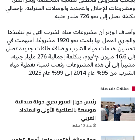
بجانب مشروعي محطتي معالجة المحسمة وبحر البقر،
ومشروعات الإحلال والتجديد والوصلات المنزلية، بإجمالي
تكلفة تصل إلى نحو 726 مليار جنيه.
وأضاف الوزير أن مشروعات مياه الشرب التي تم تنفيذها
والجاري العمل بها بلغت نحو 1920 مشروعًا، أسهمت في
تحسين خدمات مياه الشرب وإضافة طاقات جديدة تصل
إلى 16.6 مليون م³/يوم، بتكلفة إجمالية 276 مليار جنيه،
مشيراً إلى أن هذه المشروعات رفعت نسبة تغطية مياه
الشرب من 95% عام 2014 إلى 99% عام 2025.
مقالات ذات صلة
رئيس جهاز العبور يجري جولة ميدانية
موسعة بالصناعية الأولى والامتداد
الغربي
منذ 12 ساعة
جهاز حدائق أكتوبر يواصل أعمال تطوير