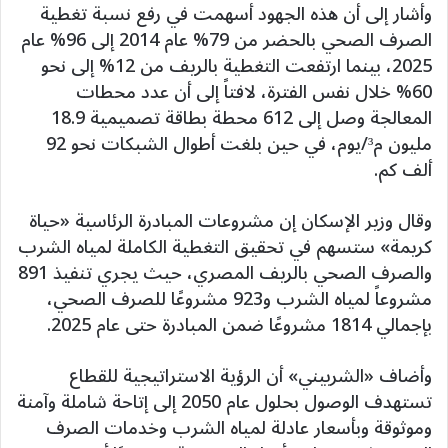
وأشار إلى أن هذه الجهود أسهمت في رفع نسبة تغطية
الصرف الصحي بالحضر من 79% عام 2014 إلى 96% عام
2025، بينما ارتفعت التغطية بالريف من 12% إلى نحو
60% خلال نفس الفترة، لافتاً إلى أن عدد محطات
المعالجة وصل إلى 612 محطة بطاقة تصميمية 18.9
مليون م³/يوم، في حين بلغت أطوال الشبكات نحو 92
ألف كم.
وقال وزير الإسكان إن مشروعات المبادرة الرئاسية «حياة
كريمة» ستسهم في تحقيق التغطية الكاملة لمياه الشرب
والصرف الصحي بالريف المصري، حيث يجري تنفيذ 891
مشروعاً لمياه الشرب و923 مشروعًا للصرف الصحي،
بإجمالي 1814 مشروعًا ضمن المبادرة حتى عام 2025.
وأضاف «الشربيني» أن الرؤية الاستراتيجية للقطاع
تستهدف الوصول بحلول عام 2050 إلى إتاحة شاملة وآمنة
وموثوقة وبأسعار عادلة لمياه الشرب وخدمات الصرف