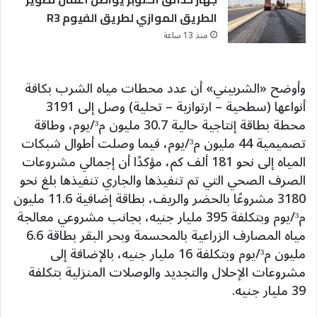
الطريق الموازي لطريق الفيوم R3
منذ 13 ساعة
وأوضح «الشربيني» أن عدد محطات مياه الشرب بكافة
أنواعها (سطحية – ارتوازية – تحلية) وصل إلى 3191
محطة بطاقة إنتاجية حالية 30.7 مليون م³/يوم، وطاقة
تصميمية 44 مليون م³/يوم، فيما وصلت أطوال شبكات
المياه إلى نحو 181 ألف كم، مؤكدًا أن إجمالي مشروعات
الصرف الصحي التي تم تنفيذها والجاري تنفيذها بلغ نحو
3180 مشروعًا بالحضر والريف، بطاقة إضافية 11.6 مليون
م³/يوم وبتكلفة 395 مليار جنيه، بجانب مشروعي معالجة
مياه المصارف الزراعية بالمحسمة وبحر البقر بطاقة 6.6
مليون م³/يوم وبتكلفة 16 مليار جنيه، بالإضافة إلى
مشروعات الإحلال والتجديد والوصلات المنزلية بتكلفة
39 مليار جنيه.