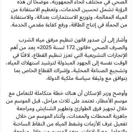
الصحي في مختلف أنحاء الجمهورية، موضحًا أن هذه
الرؤية تشمل تحسين الخدمات، وتعظيم الاستفادة من
المياه المعالجة، وتوزيع الاستثمارات بعدالة، والاستفادة
من الحمأة في إنتاج الطاقة، ورفع كفاءة مقدمي الخدمة.
وأشار إلى أن صدور قانون تنظيم مرفق مياه الشرب
والصرف الصحي «قانون 172 لسنة 2025» يعد من أهم
الإنجازات التشريعية التي تعزز تنظيم القطاع، لافتًا في
الوقت نفسه إلى الجهود المبذولة لترشيد استهلاك المياه،
وتشجيع الصناعة المحلية، وإشراك القطاع الخاص بما
يتوافق مع وثيقة سياسة ملكية الدولة.
وأوضح وزير الإسكان أن هناك خطة متكاملة للتعامل مع
موسم الأمطار، تعتمد على ثلاث مراحل، قبل الموسم من
خلال تجهيز فرق الطوارئ وتطهير الشنايش ومراجعة
جاهزية المحطات والمعدات، وأثناء الموسم من خلال
تفعيل غرف الأزمات وشفط المياه من النقاط الساخنة
والتعامل مع البلاغات، وبعد الموسم من خلال مراجعة