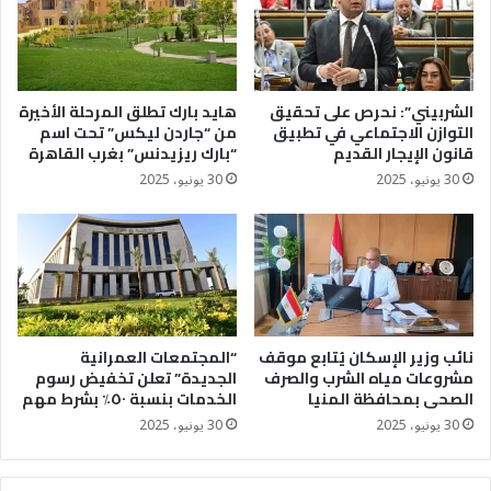
الشربيني”: نحرص على تحقيق
هايد بارك تطلق المرحلة الأخيرة
التوازن الاجتماعي في تطبيق
من “جاردن ليكس” تحت اسم
قانون الإيجار القديم
“بارك ريزيدنس” بغرب القاهرة
30 يونيو، 2025
30 يونيو، 2025
نائب وزير الإسكان يُتابع موقف
“المجتمعات العمرانية
مشروعات مياه الشرب والصرف
الجديدة” تعلن تخفيض رسوم
الصحى بمحافظة المنيا
الخدمات بنسبة ٥٠٪؜ بشرط مهم
30 يونيو، 2025
30 يونيو، 2025