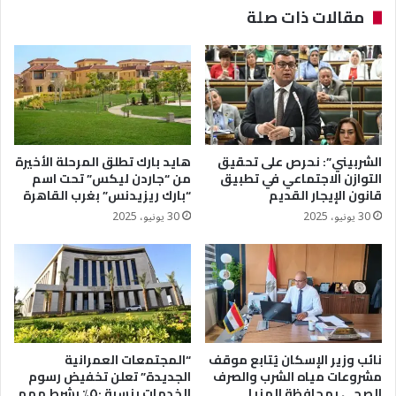
مقالات ذات صلة
الشربيني”: نحرص على تحقيق
هايد بارك تطلق المرحلة الأخيرة
التوازن الاجتماعي في تطبيق
من “جاردن ليكس” تحت اسم
قانون الإيجار القديم
“بارك ريزيدنس” بغرب القاهرة
30 يونيو، 2025
30 يونيو، 2025
نائب وزير الإسكان يُتابع موقف
“المجتمعات العمرانية
مشروعات مياه الشرب والصرف
الجديدة” تعلن تخفيض رسوم
الصحى بمحافظة المنيا
الخدمات بنسبة ٥٠٪؜ بشرط مهم