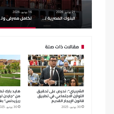
21 يونيو، 2026
16 يونيو، 2026
البنوك المصرية تعتمد معيار ISO 20022 الدولي في التحويلات المالية
تكامل مصرفي وتصديري لدعم المشروعات ا
مقالات ذات صلة
الشربيني”: نحرص على تحقيق
هايد بارك تطل
التوازن الاجتماعي في تطبيق
من “جاردن ل
قانون الإيجار القديم
ريزيدنس” بغ
30 يونيو، 2025
30 يونيو، 2025