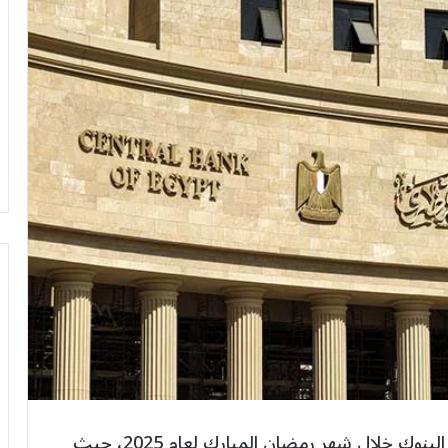
أعلن البنك المركزي المصري عن مواعيد عمل البنوك خلال شهر رمضان المبارك لعام 2025، حيث