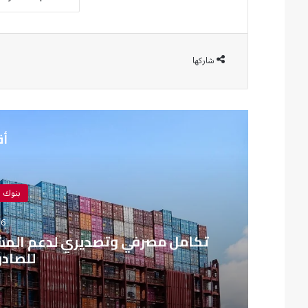
شاركها
أق
بنوك 
16 يونيو،
تكامل مصرفي وتصديري لدعم المشرو
للصادر