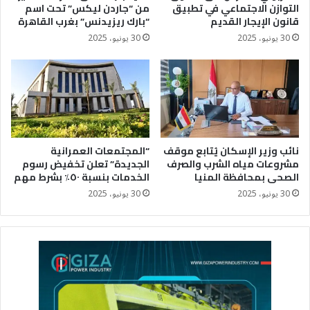
التوازن الاجتماعي في تطبيق
من “جاردن ليكس” تحت اسم
قانون الإيجار القديم
“بارك ريزيدنس” بغرب القاهرة
30 يونيو، 2025
30 يونيو، 2025
نائب وزير الإسكان يُتابع موقف
“المجتمعات العمرانية
مشروعات مياه الشرب والصرف
الجديدة” تعلن تخفيض رسوم
الصحى بمحافظة المنيا
الخدمات بنسبة ٥٠٪؜ بشرط مهم
30 يونيو، 2025
30 يونيو، 2025