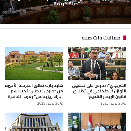
“حياة كريمة”
مقالات ذات صلة
الشربيني”: نحرص على تحقيق
هايد بارك تطلق المرحلة الأخيرة
التوازن الاجتماعي في تطبيق
من “جاردن ليكس” تحت اسم
قانون الإيجار القديم
“بارك ريزيدنس” بغرب القاهرة
30 يونيو، 2025
30 يونيو، 2025