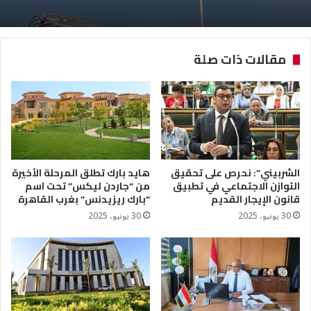
مقالات ذات صلة
الشربيني”: نحرص على تحقيق
هايد بارك تطلق المرحلة الأخيرة
التوازن الاجتماعي في تطبيق
من “جاردن ليكس” تحت اسم
قانون الإيجار القديم
“بارك ريزيدنس” بغرب القاهرة
30 يونيو، 2025
30 يونيو، 2025