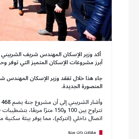
أكد وزير الإسكان المهندس شريف الشربيني
أبرز مشروعات الإسكان المتميز التي توفر وح
جاء هذا خلال تفقد وزير الإسكان المهندس شر
المنصورة الجديدة.
وأشار الشربيني إلى أن مشروع جنة يضم
468 عمارة سكنية بإجمالي 11,232 وحدة
تتراوح بين 100 و150 مترًا مربع
اتصال داخلي (انتركم)، مما يوفر بيئة سكنية مت
مقالات ذات صلة