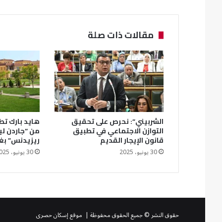
مقالات ذات صلة
الشربيني”: نحرص على تحقيق
هايد بارك تطل
التوازن الاجتماعي في تطبيق
من “جاردن ل
قانون الإيجار القديم
ريزيدنس” بغ
30 يونيو، 2025
30 يونيو، 2025
حقوق النشر © جميع الحقوق محفوظة | موقع إسكان حصرى