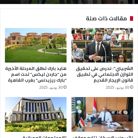
مقالات ذات صلة
الشربيني”: نحرص على تحقيق
هايد بارك تطلق المرحلة الأخيرة
التوازن الاجتماعي في تطبيق
من “جاردن ليكس” تحت اسم
قانون الإيجار القديم
“بارك ريزيدنس” بغرب القاهرة
30 يونيو، 2025
30 يونيو، 2025
نائب وزير الإسكان يُتابع موقف
“المجتمعات العمرانية