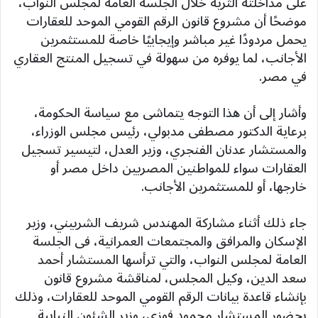
على مداخلته الثرية خلال الجلسة العامة لمجلس النواب،
موضحًا أن مشروع قانون الرقم القومي الموحد للعقارات
يحمل مردودًا غير مباشر وإيجابيًا خاصة للمستثمرين
الأجانب، لما يوفره من سهولة في تسجيل المنتج العقاري
في مصر.
وأشار إلى أن هذا التوجه يتماشى مع سياسة الحكومة،
برعاية الدكتور مصطفى مدبولي، رئيس مجلس الوزراء،
والمستشار عدنان الفنجري، وزير العدل، لتيسير تسجيل
العقارات سواء للمواطنين المصريين داخل مصر أو
خارجها، أو للمستثمرين الأجانب.
جاء ذلك أثناء مشاركة المهندس شريف الشربيني، وزير
الإسكان والمرافق والمجتمعات العمرانية، فى الجلسة
العامة لمجلس النواب، والتي ترأسها المستشار أحمد
سعد الدين، وكيل المجلس، لمناقشة مشروع قانون
بإنشاء قاعدة بيانات الرقم القومي الموحد للعقارات، وذلك
بحضور المستشار محمود فوزي، وزير الشئون النيابية