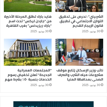
الشربيني”: نحرص على تحقيق
هايد بارك تطلق المرحلة الأخيرة
التوازن الاجتماعي في تطبيق
من “جاردن ليكس” تحت اسم
قانون الإيجار القديم
“بارك ريزيدنس” بغرب القاهرة
30 يونيو، 2025
30 يونيو، 2025
نائب وزير الإسكان يُتابع موقف
“المجتمعات العمرانية
مشروعات مياه الشرب والصرف
الجديدة” تعلن تخفيض رسوم
الصحى بمحافظة المنيا
الخدمات بنسبة ٥٠٪؜ بشرط مهم
30 يونيو، 2025
30 يونيو، 2025