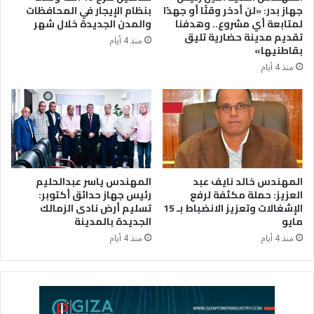
جهاز بدر: «لن أدخر وقتًا أو جهدًا
بنظام الإيجار في المحافظات
لمتابعة أي مشروع.. وهدفنا
والمدن الجديدة خلال شهر
تقديم مدينة حضارية تليق
منذ 4 أيام
بقاطنيها»
منذ 4 أيام
المهندس خالد نايف عبد
المهندس ياسر عبدالحليم
العزيز: حملة مكثفة لرفع
رئيس جهاز حدائق أكتوبر:
الإشغالات وتعزيز الانضباط بـ 15
تسليم أرض نادى الزمالك
مايو
الجديدة بالمدينة
منذ 4 أيام
منذ 4 أيام