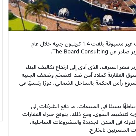
سجلت أكبر 21 شركة عقارية في مصر مبيعات غير مسبوقة بلغت 1.4 تريليون جنيه خلال عام
رير سعر الصرف، الذي أدى إلى ارتفاع تكاليف البناء
 السوق العقارية كملاذ آمن ضد التضخم وضعف الجنيه.
وع رأس الحكمة بالساحل الشمالي، دورًا رئيسيًا في
غم الأداء القوي، شهد الربع الأخير من 2024 تباطؤًا نسبيًا في المبيعات، ما دفع الشركات إلى
 لتنشيط السوق. ومع ذلك، يتوقع خبراء العقارات
202، مدعومًا بتوسع الدولة في المدن الجديدة والمشروعات الساحلية،
ت المصريين بالخارج.