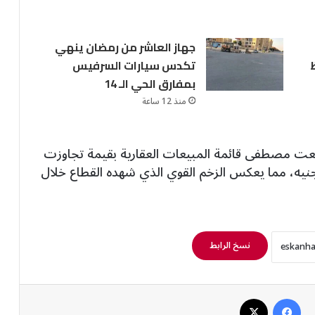
جهاز العاشر من رمضان ينهي
تكدس سيارات السرفيس
بمفارق الحي الـ 14
منذ 12 ساعة
 مصطفى قائمة المبيعات العقارية بقيمة تجاوزت
نيه، تلتها “بالم هيلز” بـ150 مليار جنيه، مما يعكس الزخم القوي الذي شهده القطاع خلال
نسخ الرابط
فيسبوك
‫X