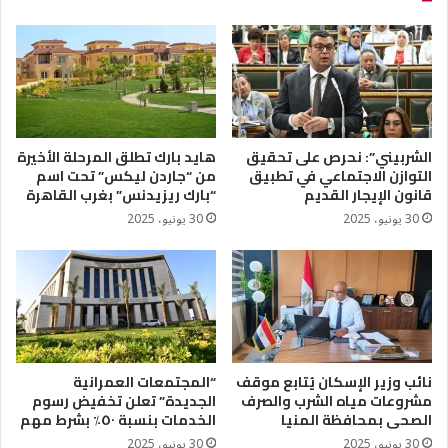
الشربيني”: نحرص على تحقيق
هايد بارك تطلق المرحلة الأخيرة
التوازن الاجتماعي في تطبيق
من “جاردن ليكس” تحت اسم
قانون الإيجار القديم
“بارك ريزيدنس” بغرب القاهرة
30 يونيو، 2025
30 يونيو، 2025
نائب وزير الإسكان يُتابع موقف
“المجتمعات العمرانية
مشروعات مياه الشرب والصرف
الجديدة” تعلن تخفيض رسوم
الصحى بمحافظة المنيا
الخدمات بنسبة ٥٠٪؜ بشرط مهم
30 يونيو، 2025
30 يونيو، 2025