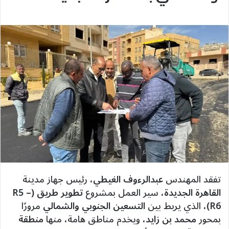
تفقد المهندس
عبدالرءوف الغيطي
، رئيس جهاز مدينة
القاهرة الجديدة
، سير العمل بمشروع
تطوير طريق (R5 –
R6)
، الذي يربط بين
التسعين الجنوبي والشمالي
مرورًا
بمحور
محمد بن زايد
، ويخدم مناطق هامة، منها
منطقة