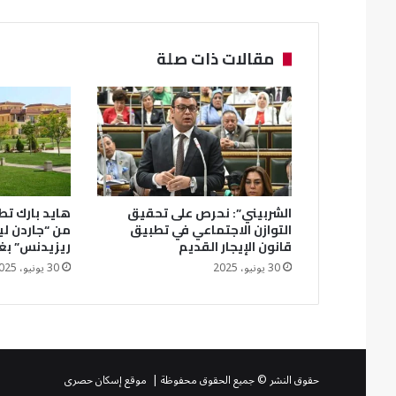
مقالات ذات صلة
الشربيني”: نحرص على تحقيق
هايد بارك تطل
التوازن الاجتماعي في تطبيق
من “جاردن ل
قانون الإيجار القديم
ريزيدنس” بغ
30 يونيو، 2025
30 يونيو، 2025
حقوق النشر © جميع الحقوق محفوظة | موقع إسكان حصرى