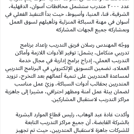
عدد ٢٠٠٠ متدرب ستشمل محافظات أسوان، الدقهلية،
الشرقية، قنا، المنيا، وأسيوط، حيث بدأ التنفيذ الفعلي في
أسوان في مهنة السباكة المنزلية وتأهيلهم لسوق العمل
وبمشاركه جميع الجهات المشاركه
ووجّه المهندس رسلان فريق التدريب بإعداد برنامج
تدريبي متكامل، يشمل: توفير الأدوات اللازمة وأماكن
التدريب العملي، إدراج برامج إدارية في مجال خدمة
العملاء، تضمين التسويق الإلكتروني في البرنامج التدريبي
لمساعدة المتدربين على تنمية أعمالهم بعد التخرج، تزويد
المتدربين بحقائب أدوات السباكة، وزيّ عمل مناسب
لضمان بيئة عمل آمنة ومظهر احترافي، مشيرا إلى جاهزية
مراكز التدريب لاستقبال المشاركين.
وأكدت غادة عبد الوهاب، رئيس قطاع الموارد البشرية
بالشركة القابضة، أن جميع مراكز التدريب التابعة
للشركات جاهزة لاستقبال المتدربين، حيث تم تجهيز