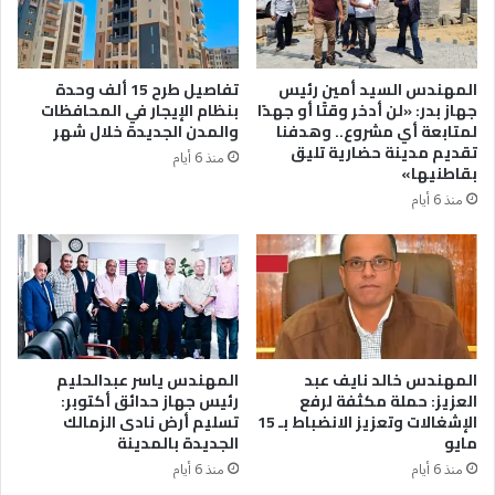
المهندس السيد أمين رئيس
تفاصيل طرح 15 ألف وحدة
جهاز بدر: «لن أدخر وقتًا أو جهدًا
بنظام الإيجار في المحافظات
لمتابعة أي مشروع.. وهدفنا
والمدن الجديدة خلال شهر
تقديم مدينة حضارية تليق
منذ 6 أيام
بقاطنيها»
منذ 6 أيام
المهندس خالد نايف عبد
المهندس ياسر عبدالحليم
العزيز: حملة مكثفة لرفع
رئيس جهاز حدائق أكتوبر:
الإشغالات وتعزيز الانضباط بـ 15
تسليم أرض نادى الزمالك
مايو
الجديدة بالمدينة
منذ 6 أيام
منذ 6 أيام