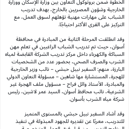
الخطوة ضمن بروتوكول التعاون بين وزارة الإسكان ووزارة
الخارجية وشؤون المصريين بالخارج، بهدف تدريب
الشباب على مهارات مهنية تؤهلهم لسوق العمل، مع
التركيز على القرى الأكثر احتياجًا.
وقد انطلقت المرحلة الثانية من المبادرة في محافظة
أسوان، حيث تم تدريب الشباب الراغبين في تعلم مهن
السباكة والكهرباء داخل مركز تدريب الشركة القابضة لمياه
الشرب والصرف الصحي، بحضور عدد من الشخصيات
البارزة، منهم: السفير نبيل حبشي – نائب وزير الخارجية
للهجرة، المستشارة مها شاهين – مسؤولة التعاون الدولي
والمبادرة، الأستاذ وائل فراج – مسؤول ملف الهجرة غير
الشرعية، نائب محافظ أسوان، السيد عمر لاشين، رئيس
شركة مياه الشرب بأسوان.
وقد أشاد السفير نبيل حبشي بالمستوى المتميز
للتدريب، معربًا عن تقديره للجهود المبذولة في تنفيذ
البرنامج التدريبي من قبل فرق العمل المتخصصة.