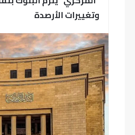
“المركزي” يلزم البنوك بتقا
وتغييرات الأرصدة