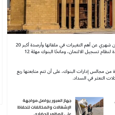
ألزم البنك المركزي المصري البنوك بتقديم بيان شهري عن أهم التغيرات في ملفاتها وأرصدة أكبر 20
عميلًا، مع توضيح الأسباب، ضمن قواعد جديدة لنظام تسجيل الائتمان، ومانحًا البنوك مهلة 12
من مجالس إدارات البنوك، على أن تتم متابعتها ربع
لات التعثر في السداد.
جهاز العبور يواصل مواجهة
الإشغالات والمخالفات للحفاظ
على المظهر الحضاري