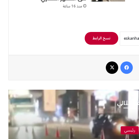
منذ 16 ساعة
نسخ الرابط
فيسبوك
‫X
رأ التالي
رئيسي