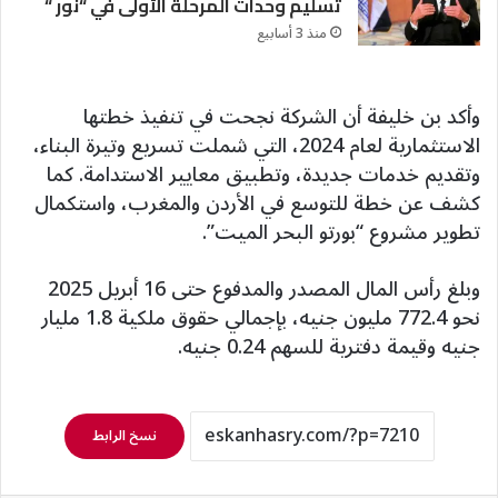
تسليم وحدات المرحلة الأولى في “نور “
منذ 3 أسابيع
وأكد بن خليفة أن الشركة نجحت في تنفيذ خطتها
الاستثمارية لعام 2024، التي شملت تسريع وتيرة البناء،
وتقديم خدمات جديدة، وتطبيق معايير الاستدامة. كما
كشف عن خطة للتوسع في الأردن والمغرب، واستكمال
تطوير مشروع “بورتو البحر الميت”.
وبلغ رأس المال المصدر والمدفوع حتى 16 أبريل 2025
نحو 772.4 مليون جنيه، بإجمالي حقوق ملكية 1.8 مليار
جنيه وقيمة دفترية للسهم 0.24 جنيه.
نسخ الرابط