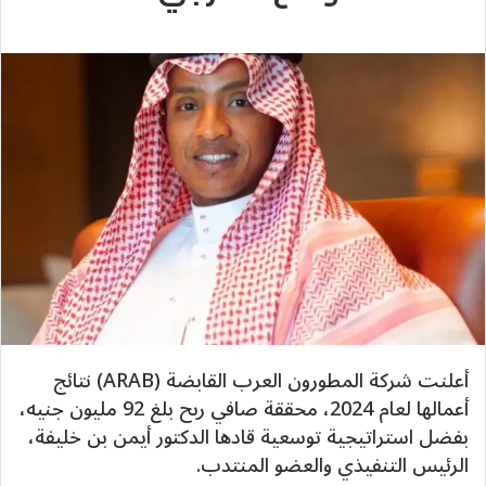
أعلنت شركة المطورون العرب القابضة (ARAB) نتائج
أعمالها لعام 2024، محققة صافي ربح بلغ 92 مليون جنيه،
بفضل استراتيجية توسعية قادها الدكتور أيمن بن خليفة،
الرئيس التنفيذي والعضو المنتدب.