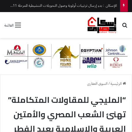
الإسكان : بدء إرسال ترتيبات أولوية وصول التحويلات التنشيطية للمرحلة 11 من «بيت الوطن» غدًا
بحث عن
القائمة
الرئيسية
/
السوق العقارى
“المليجي للمقاولات المتكاملة”
تهنئ الشعب المصري والأمتين
العربية والإسلامية بعيد الفطر