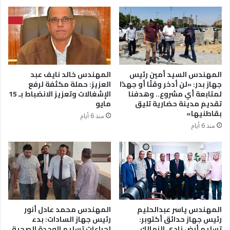
المهندس السيد أمين رئيس
المهندس خالد نايف عبد
جهاز بدر: «لن أدخر وقتًا أو جهدًا
العزيز: حملة مكثفة لرفع
لمتابعة أي مشروع.. وهدفنا
الإشغالات وتعزيز الانضباط بـ 15
تقديم مدينة حضارية تليق
مايو
بقاطنيها»
منذ 6 أيام
منذ 6 أيام
المهندس ياسر عبدالحليم
المهندس محمد عادل أنور
رئيس جهاز حدائق أكتوبر:
رئيس جهاز السادات: بدء
تسليم أرض نادى الزمالك
إجراءات تسليم الوحدة الصحية