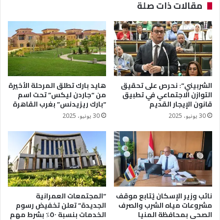
مقالات ذات صلة
الشربيني”: نحرص على تحقيق
هايد بارك تطلق المرحلة الأخيرة
التوازن الاجتماعي في تطبيق
من “جاردن ليكس” تحت اسم
قانون الإيجار القديم
“بارك ريزيدنس” بغرب القاهرة
30 يونيو، 2025
30 يونيو، 2025
نائب وزير الإسكان يُتابع موقف
“المجتمعات العمرانية
مشروعات مياه الشرب والصرف
الجديدة” تعلن تخفيض رسوم
الصحى بمحافظة المنيا
الخدمات بنسبة ٥٠٪؜ بشرط مهم