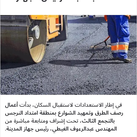
في إطار الاستعدادات لاستقبال السكان، بدأت
أعمال
رصف الطرق وتمهيد الشوارع بمنطقة امتداد النرجس
بالتجمع الثالث
، تحت إشراف ومتابعة مباشرة من
المهندس عبدالرءوف الغيطي، رئيس جهاز المدينة
.