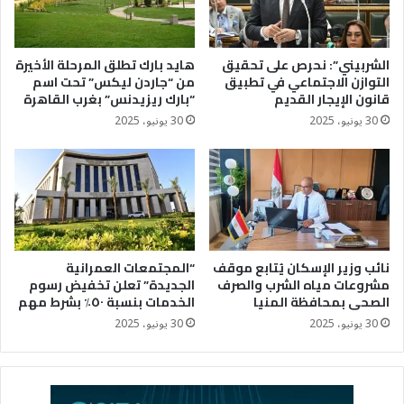
الشربيني”: نحرص على تحقيق
هايد بارك تطلق المرحلة الأخيرة
التوازن الاجتماعي في تطبيق
من “جاردن ليكس” تحت اسم
قانون الإيجار القديم
“بارك ريزيدنس” بغرب القاهرة
30 يونيو، 2025
30 يونيو، 2025
نائب وزير الإسكان يُتابع موقف
“المجتمعات العمرانية
مشروعات مياه الشرب والصرف
الجديدة” تعلن تخفيض رسوم
الصحى بمحافظة المنيا
الخدمات بنسبة ٥٠٪؜ بشرط مهم
30 يونيو، 2025
30 يونيو، 2025