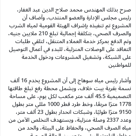
صرح بذلك المهندس محمد صلاح الدين عبد الغفار،
رئيس مجلس الإدارة والعضو المنتدب، وأضاف أن
المشروع تم تنفيذه بإشراف الهيئة القومية لمياه الشرب
والصرف الصحي، بتكلفة إجمالية تبلغ 210 ملايين جنيه،
وتم الدفع بمركز خدمة العملاء المتنقل، لتلقي طلبات
التعاقد على الوصلات المنزلية، للبدء في أعمال التوصيل
على الشبكة، وتشغيل المشروعات ودخول الخدمة
للمواطنين
وأشار رئيس مياه سوهاج إلى أن المشروع يخدم 16 ألف
نسمة بقرية بيت خلاف، ويشمل محطة رفع تبلغ طاقتها
التصميمية 45.5 ألف متر مكعب لكل يوم، على مساحة
1778 مترًا مربعًا، وخط طرد قطر 1000 مللي متر بطول
9150 مترًا طوليًا، وشبكات انحدار بطول 23 ألف متر،
وعدد 2337 وصلة منزلية، ويستهدف التخلص الآمن من
مياه الصرف الصحي، والحفاظ على البيئة، والحد من
مخاطر التلوث البيئي، وتحسين الحالة الصحية