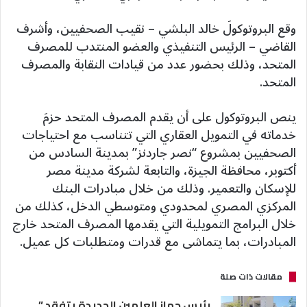
وقع البروتوكولَ خالد البلشي – نقيب الصحفيين، وأشرف
القاضي – الرئيس التنفيذي والعضو المنتدب للمصرف
المتحد، وذلك بحضور عدد من قيادات النقابة والمصرف
المتحد.
ينص البروتوكول على أن يقدم المصرف المتحد حزمَ
خدماته في التمويل العقاري التي تتناسب مع احتياجات
الصحفيين بمشروع “نصر جاردنز” بمدينة السادس من
أكتوبر، محافظة الجيزة، والتابعة لشركة مدينة مصر
للإسكان والتعمير. وذلك من خلال مبادرات البنك
المركزي المصري لمحدودي ومتوسطي الدخل، كذلك من
خلال البرامج التمويلية التي يقدمها المصرف المتحد خارج
المبادرات، بما يتماشى مع قدرات ومتطلبات كل عميل.
مقالات ذات صلة
رئيس جهاز العلمين الجديدة يتفقد ”