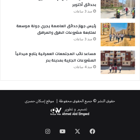
بحدائق أكتوبر
منذ 3 ساعات
رئيس جهاز حدائق العاصمة يجري جولة موسعة
لمتابعة مشروعات الطرق والمرافق
منذ 3 ساعات
مساعد نائب المجتمعات العمرانية يتابع ميدانياً
المشروعات الجارية بمدينة بدر
منذ 4 ساعات
حقوق النشر © جميع الحقوق محفوظة | موقع إسكان حصرى
‫X
فيسبوك
‫YouTube
انستقرام