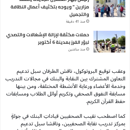
مزارين ” ويوجه بتكثيف أعمال النظافة
والتجميل
منذ 41 دقيقة
حملات مكثقة لإزالة الإشغالات والتصدي
لبؤر الفرز بمدينة 6 أكتوبر
منذ ساعتين
وعقب توقيع البروتوكول، ناقش الطرفان سبل تدعيم
التعاون المشترك بين النقابة والبنك في مجالات التدريب
وخدمة الأعضاء ورعاية الأنشطة المختلفة، ومن بينها
مسابقة التفوق الصحفي وتكريم أوائل الطلاب ومسابقات
حفظ القرآن الكريم.
كما اصطحب نقيب الصحفيين قياداتِ البنك في جولةٍ
بمركز تدريب نقابة الصحفيين، وناقشا سبل تدعيم