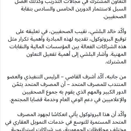
التعاون المشترك في مجالات التدريب وكذلك أفضل
السبل لاستثمار الدورين الخامس والسادس بنقابة
الصحفيين.
وأكّد خالد البلشي، نقيب الصحفيين، في تعليقه على
توقيع البروتوكول، تقديره لهذه المبادرة وأهمية تكرار مثل
هذه الشراكات الفعالة بين المؤسسات المالية والنقابات
المهنية. وأشار البلشي إلى أهمية تفعيل التعاون
المشترك.
من جانبه، أكّد أشرف القاضي – الرئيس التنفيذي والعضو
المنتدب للمصرف المتحد – أن المصرف المتحد يثمّن
الدور الكبير والمهم الذي يقوم به جموع الصحفيين
والإعلاميين في دعم الوعي العام وخدمة قضايا المجتمع.
وأكّد أن هذا البروتوكول يأتي انعكاسًا لجهود المصرف
المتحد المستمرة للتوسع في خدمات التمويل العقاري في
مختلف محافظات الجمهورية، عبر شراكات استراتيجية