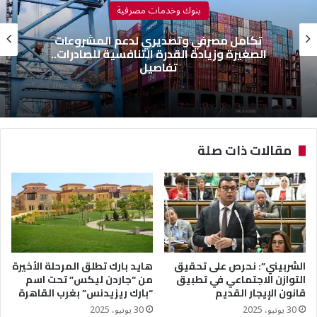
بنوك وخدمات مصرفية
تكامل مصرفي وتصديري لدعم المشروعات
الصغيرة وزيادة القدرة التنافسية للصادرات..
تفاصيل
مقالات ذات صلة
الشربيني”: نحرص على تحقيق
هايد بارك تطلق المرحلة الأخيرة
التوازن الاجتماعي في تطبيق
من “جاردن ليكس” تحت اسم
قانون الإيجار القديم
“بارك ريزيدنس” بغرب القاهرة
30 يونيو، 2025
30 يونيو، 2025