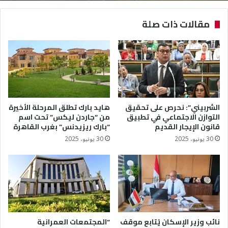
مقالات ذات صلة
الشربيني”: نحرص على تحقيق
هايد بارك تطلق المرحلة الأخيرة
التوازن الاجتماعي في تطبيق
من “جاردن ليكس” تحت اسم
قانون الإيجار القديم
“بارك ريزيدنس” بغرب القاهرة
30 يونيو، 2025
30 يونيو، 2025
نائب وزير الإسكان يُتابع موقف
“المجتمعات العمرانية