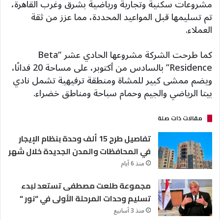
مشروعات سكنية وتجارية ورياضية بشرق وغرب القاهرة،
تم تسليمها قبل المواعيد المحددة، مما عزز من ثقة
العملاء.
كما طرحت الشركة مشروعها الحادي عشر “Beta
Residence” بالسادس من أكتوبر، على مساحة 20 فدانًا،
ويضم ممشى كبير للمشاة ومنطقة ترفيهية تشمل نادي
بيتا الرياضي والجيم وحمام سباحة ومناطق خضراء.
مقالات ذات صلة
تفاصيل طرح 15 ألف وحدة بنظام الإيجار
في المحافظات والمدن الجديدة خلال شهر
منذ 6 أيام
مجموعة طلعت مصطفى تستعد لبدء
تسليم وحدات المرحلة الأولى في “نور “
منذ 3 أسابيع