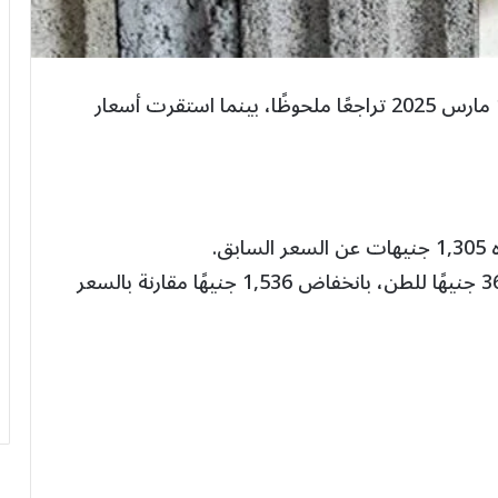
شهدت أسعار الحديد في مصر اليوم السبت 1 مارس 2025 تراجعًا ملحوظًا، بينما استقرت أسعار
: متوسط السعر 36,728 جنيهًا للطن، بانخفاض 1,536 جنيهًا مقارنة بالسعر