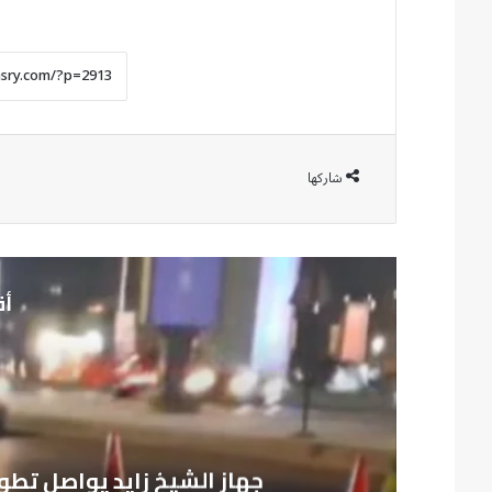
شاركها
أق
م
جهاز الشيخ زايد يواصل تطوي