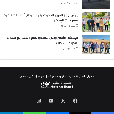
منذ 17 ساعة
رئيس جهاز العبور الجديدة يتابع ميدانياً معدلات تنفيذ
مشروعات الإسكان
منذ 18 ساعة
الإسكان الأخضر وديارنا ..مندور يتابع المشاريع الجارية
بمدينة السادات
منذ يومين
حقوق النشر © جميع الحقوق محفوظة | موقع إسكان حصرى
‫X
فيسبوك
‫YouTube
انستقرام