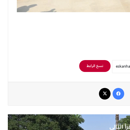
نسخ الرابط
فيسبوك
‫X
رأ التالي