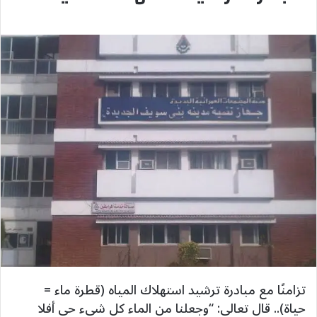
تزامنًا مع مبادرة ترشيد استهلاك المياه (قطرة ماء =
حياة).. قال تعالى: “وجعلنا من الماء كل شيء حي أفلا