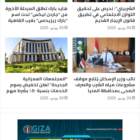
الشربيني”: نحرص على تحقيق
هايد بارك تطلق المرحلة الأخيرة
التوازن الاجتماعي في تطبيق
من “جاردن ليكس” تحت اسم
قانون الإيجار القديم
“بارك ريزيدنس” بغرب القاهرة
30 يونيو، 2025
30 يونيو، 2025
نائب وزير الإسكان يُتابع موقف
“المجتمعات العمرانية
مشروعات مياه الشرب والصرف
الجديدة” تعلن تخفيض رسوم
الصحى بمحافظة المنيا
الخدمات بنسبة ٥٠٪؜ بشرط مهم
30 يونيو، 2025
30 يونيو، 2025