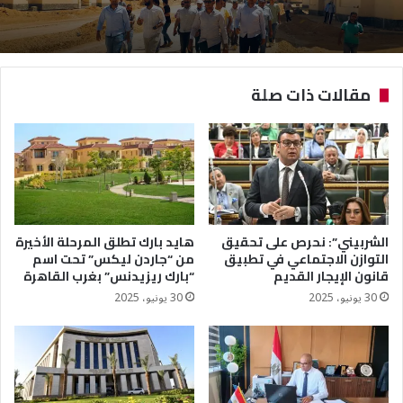
مقالات ذات صلة
الشربيني”: نحرص على تحقيق
هايد بارك تطلق المرحلة الأخيرة
التوازن الاجتماعي في تطبيق
من “جاردن ليكس” تحت اسم
قانون الإيجار القديم
“بارك ريزيدنس” بغرب القاهرة
30 يونيو، 2025
30 يونيو، 2025