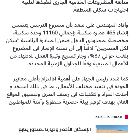
متابعة المشروعات الخدمية الجاري تنفيذها لتلبية
احتياجات سكان المنطقة.
وأفاد المهندس علي سعد بأن مشروع النرجس يتضمن
إنشاء 465 عمارة سكنية بإجمالي 11160 وحدة سكنية،
مخصصة لمحدودي الدخل ضمن المبادرة الرئاسية “سكن
لكل المصريين” لافتاً إلى أن نسبة الإنجاز في المشروع
بلغت حوالي 87%، وجار تسريع وتيرة العمل للانتهاء من
الأعمال المتبقية وفقًا للجداول الزمنية المحددة.
كما شدد رئيس الجهاز على أهمية الالتزام بأعلى معايير
الجودة في تنفيذ مختلف الأعمال، بما في ذلك استخدام
أحدث المواد والتقنيات في رصف الطرق وتنسيق الموقع
العام، بهدف توفير بيئة حضرية متطورة وآمنة للمواطنين.
مقالات ذات صلة
الإسكان الأخضر وديارنا ..مندور يتابع