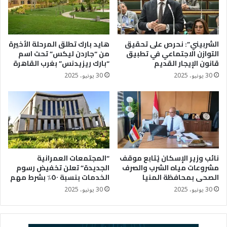
الشربيني”: نحرص على تحقيق
هايد بارك تطلق المرحلة الأخيرة
التوازن الاجتماعي في تطبيق
من “جاردن ليكس” تحت اسم
قانون الإيجار القديم
“بارك ريزيدنس” بغرب القاهرة
30 يونيو، 2025
30 يونيو، 2025
نائب وزير الإسكان يُتابع موقف
“المجتمعات العمرانية
مشروعات مياه الشرب والصرف
الجديدة” تعلن تخفيض رسوم
الصحى بمحافظة المنيا
الخدمات بنسبة ٥٠٪؜ بشرط مهم
30 يونيو، 2025
30 يونيو، 2025