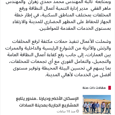
وبمتابعة نائبه المهندس محمد حمدي زهران والمهندس
ماهر الفقي مدير إدارة التنمية أعمال النظافة ورفع
المخلفات بمختلف المناطق السكنية، في إطار خطة
الجهاز للحفاظ على المظهر الحضاري للمدينة والارتقاء
بمستوى الخدمات المقدمة للمواطنين.
وشملت الأعمال تنفيذ حملات مكثفة لرفع المخلفات
والرتش والأتربة من الشوارع الرئيسية والداخلية والممرات
بين العمارات، إلى جانب رفع كفاءة أعمال النظافة العامة
والتجميل، والتعامل الفوري مع أي تجمعات للمخلفات،
بما يسهم في تحسين البيئة المحيطة وتوفير مستوى
أفضل من الخدمات لأهالي المدينة.
مقالات ذات صلة
الإسكان الأخضر وديارنا ..مندور يتابع
المشاريع الجارية بمدينة السادات
منذ 10 ساعات