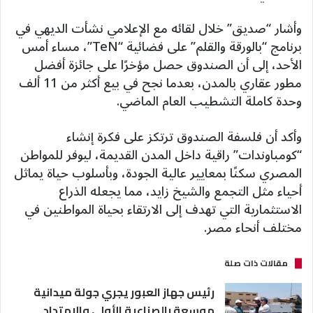
وأشار “صديق” خلال لقائه مع الإعلامي نشأت الديهي في
برنامج “بالورقة والقلم” على فضائية “TeN”، مساء أمس
الأحد، إلى أن الصندوق حصل مؤخرًا على جائزة أفضل
مطور عقاري بالمدن، بعدما نجح في بيع أكثر من 11 ألف
وحدة كاملة التشطيب العام الماضي.
وأكد أن فلسفة الصندوق ترتكز على فكرة إنشاء
“كومباوندات” راقية داخل المدن القديمة، ليوفر للمواطن
المصري سكنًا بمعايير عالية الجودة، وبأسلوب حياة يماثل
أحياء مثل التجمع والشيخ زايد، مما يجعله الذراع
الاستثمارية التي تهدف إلى الارتقاء بحياة المواطنين في
مختلف أنحاء مصر.
مقالات ذات صلة
رئيس جهاز العبور يجري جولة ميدانية
موسعة بالصناعية الأولى والامتداد