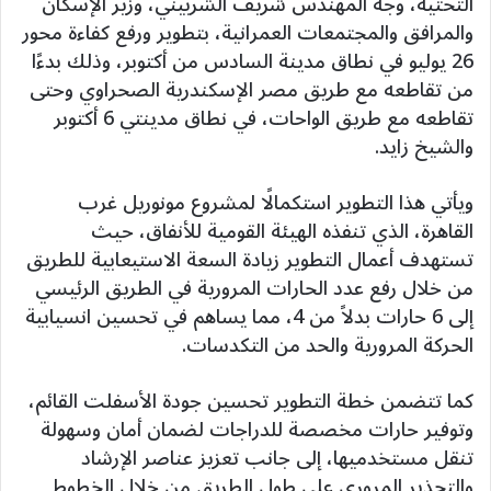
التحتية، وجه المهندس شريف الشربيني، وزير الإسكان
والمرافق والمجتمعات العمرانية، بتطوير ورفع كفاءة محور
26 يوليو في نطاق مدينة السادس من أكتوبر، وذلك بدءًا
من تقاطعه مع طريق مصر الإسكندرية الصحراوي وحتى
تقاطعه مع طريق الواحات، في نطاق مدينتي 6 أكتوبر
والشيخ زايد.
ويأتي هذا التطوير استكمالًا لمشروع مونوريل غرب
القاهرة، الذي تنفذه الهيئة القومية للأنفاق، حيث
تستهدف أعمال التطوير زيادة السعة الاستيعابية للطريق
من خلال رفع عدد الحارات المرورية في الطريق الرئيسي
إلى 6 حارات بدلاً من 4، مما يساهم في تحسين انسيابية
الحركة المرورية والحد من التكدسات.
كما تتضمن خطة التطوير تحسين جودة الأسفلت القائم،
وتوفير حارات مخصصة للدراجات لضمان أمان وسهولة
تنقل مستخدميها، إلى جانب تعزيز عناصر الإرشاد
والتحذير المروري على طول الطريق من خلال الخطوط