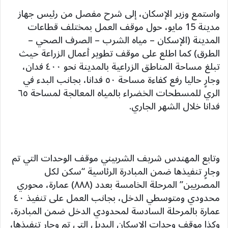
واستمع وزير الإسكان، إلى شرح مفصل من رئيس جهاز
مدينة 15 مايو، حول موقف العمل بمختلف قطاعات
المدينة (الإسكان – مياه الشرب – الصرف الصحي –
الطرق) كما اطلع على موقف تطوير أعمال الزراعة حيث
تبلغ مساحة المناطق الزراعية بالمدينة نحو ٤٠٠ فدان،
وجارٍ حاليا رفع كفاءة مساحة ٥٠ فدانا، بجانب البدء في
الري للمسطحات الخضراء بالمياه المعالجة لمساحة ٦٥
فدانا خلال الشهر الجاري.
وتابع المهندس شريف الشربيني موقف الوحدات التي تم
وجارٍ تنفيذها ضمن المبادرة الرئاسية “سكن لكل
المصريين” المرحلة الخامسة بعدد (۸۸۸) عمارة، محوري
محدودي ومتوسطي الدخل، بجانب العمل على تنفيذ ٤٠
عمارة بالمرحلة السادسة لمحدودي الدخل ضمن المبادرة،
وكذا موقف وحدات الإسكان البديل التي تم وجارٍ تنفيذها،