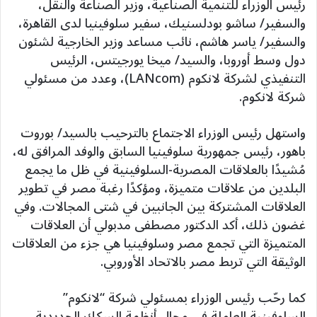
رئيس الوزراء للتنمية الصناعية، وزير الصناعة والنقل،
والسفير/ ساشو بودلسنيك، سفير سلوفينيا لدى القاهرة،
والسفير/ ياسر هاشم، نائب مساعد وزير الخارجية لشئون
دول وسط أوروبا، والسيد/ ميخا يورجيتس، الرئيس
التنفيذي لشركة لانكوم (LANcom)، وعدد من مسئولي
شركة لانكوم.
واستهل رئيس الوزراء الاجتماع بالترحيب بالسيد/ بوروت
باهور، رئيس جمهورية سلوفينيا السابق والوفد المرافق له،
مُشيدًا بالعلاقات المصرية-السلوفينية في ظل ما يجمع
البلدين من علاقات متميزة، ومؤكدًا رغبة مصر في تطوير
العلاقات المشتركة بين الجانبين في شتى المجالات. وفي
غضون ذلك، أكد الدكتور مصطفى مدبولي أن العلاقات
المتميزة التي تجمع مصر وسلوفينيا هي جزء من العلاقات
الوثيقة التي تربط مصر بالاتحاد الأوروبي.
كما رحّب رئيس الوزراء بمسئولي شركة “لانكوم”
السلوفينية العاملة في مجال أنظمة السكك الحديدية،