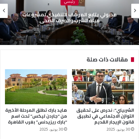
رئيسي
مدبولي يتابع الموقف التنفيذي لمشروعات
مياه الشرب والصرف الصحي
مقالات ذات صلة
الشربيني”: نحرص على تحقيق
هايد بارك تطلق المرحلة الأخيرة
التوازن الاجتماعي في تطبيق
من “جاردن ليكس” تحت اسم
قانون الإيجار القديم
“بارك ريزيدنس” بغرب القاهرة
30 يونيو، 2025
30 يونيو، 2025