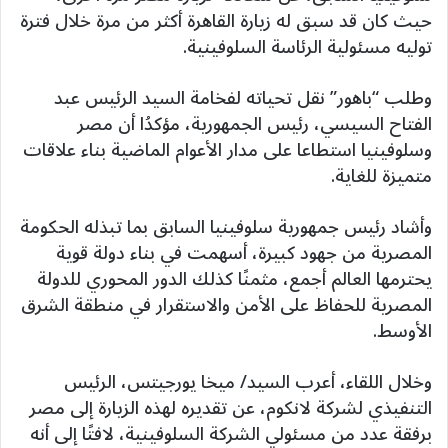
حيث كان قد سبق له زيارة القاهرة أكثر من مرة خلال فترة
توليه مسئولية الرئاسة السلوفينية.
وطلب “باهور” نقل تحياته لفخامة السيد الرئيس عبد
الفتاح السيسي، رئيس الجمهورية، مؤكدُا أن مصر
وسلوفينيا استطاعا على مدار الأعوام الماضية بناء علاقات
متميزة للغاية.
وأشاد رئيس جمهورية سلوفينيا السابق بما تبذله الحكومة
المصرية من جهود كبيرة، أسهمت في بناء دولة قوية
يحترمها العالم أجمع، مثمنًا كذلك الدور المحوري للدولة
المصرية للحفاظ على الأمن والاستقرار في منطقة الشرق
الأوسط.
وخلال اللقاء، أعرب السيد/ ميخا يورجيتس، الرئيس
التنفيذي لشركة لانكوم، عن تقديره لهذه الزيارة إلى مصر
برفقة عدد من مسئولي الشركة السلوفينية، لافتًا إلى أنه