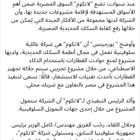
منذ سنوات، تضع “لانكوم” السوق المصرية ضمن أهم
الأسواق المستهدفة لإقامة مشروعات جديدة بها، وأن
الشركة لديها مجموعة من الأفكار الجيدة التي يُمكن من
خلالها رفع كفاءة السكك الحديدية المصرية.
وأوضح ” يورجيتس” أن “لانكوم” هي شركة عائلية
سلوفينية تعمل في مجال أنظمة السكك الحديدية، ولديها
مشروع لمنع حوادث القطارات باستخدام الذكاء
الاصطناعي، من خلال مشروع تجريبي سيتم خلاله تجهيز
القطارات بأحدث تقنيات الاستشعار، قائلًا: نسعى لتنفيذ
هذا المشروع في مصر بالتعاون مع شريك محلي.
وأكد الرئيس التنفيذي لـ”لانكوم” أن الشركة ستمول
المشروع من خلال إحدى جهات التمويل السلوفينية.
وخلال اللقاء، رحّب الفريق مهندس/ كامل الوزير برئيس
جمهورية سلوفينيا السابق، ومسئولي شركة “لانكوم”،