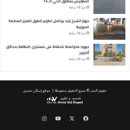
السرفيس بمفارق الحي الـ 14
منذ 18 ساعة
جهاز الشيخ زايد يواصل تطوير الطرق لتعزيز السلامة
المرورية
منذ 18 ساعة
جهود متواصلة للحفاظ على مستوى النظافة بحدائق
أكتوبر
منذ 23 ساعة
حقوق النشر © جميع الحقوق محفوظة | موقع إسكان حصرى
‫X
فيسبوك
‫YouTube
انستقرام