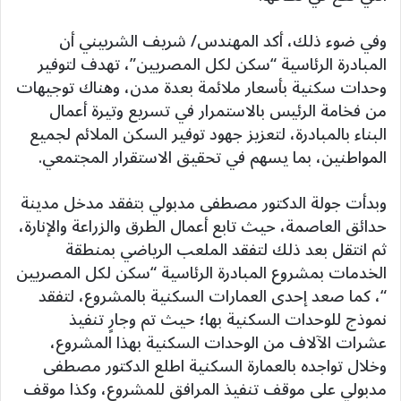
وفي ضوء ذلك، أكد المهندس/ شريف الشربيني أن
المبادرة الرئاسية “سكن لكل المصريين”، تهدف لتوفير
وحدات سكنية بأسعار ملائمة بعدة مدن، وهناك توجيهات
من فخامة الرئيس بالاستمرار في تسريع وتيرة أعمال
البناء بالمبادرة، لتعزيز جهود توفير السكن الملائم لجميع
المواطنين، بما يسهم في تحقيق الاستقرار المجتمعي.
وبدأت جولة الدكتور مصطفى مدبولي بتفقد مدخل مدينة
حدائق العاصمة، حيث تابع أعمال الطرق والزراعة والإنارة،
ثم انتقل بعد ذلك لتفقد الملعب الرياضي بمنطقة
الخدمات بمشروع المبادرة الرئاسية “سكن لكل المصريين
“، كما صعد إحدى العمارات السكنية بالمشروع، لتفقد
نموذج للوحدات السكنية بها؛ حيث تم وجارٍ تنفيذ
عشرات الآلاف من الوحدات السكنية بهذا المشروع،
وخلال تواجده بالعمارة السكنية اطلع الدكتور مصطفى
مدبولي على موقف تنفيذ المرافق للمشروع، وكذا موقف