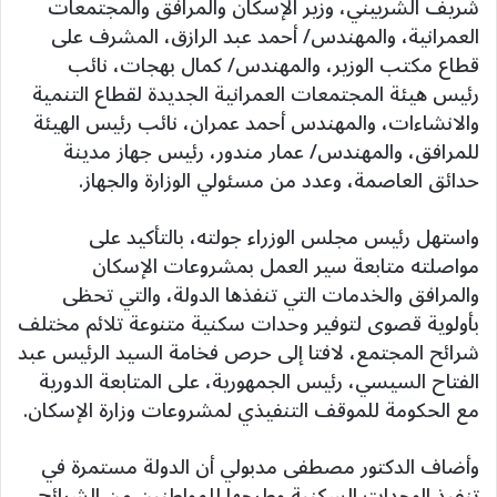
شريف الشربيني، وزير الإسكان والمرافق والمجتمعات
العمرانية، والمهندس/ أحمد عبد الرازق، المشرف على
قطاع مكتب الوزير، والمهندس/ كمال بهجات، نائب
رئيس هيئة المجتمعات العمرانية الجديدة لقطاع التنمية
والانشاءات، والمهندس أحمد عمران، نائب رئيس الهيئة
للمرافق، والمهندس/ عمار مندور، رئيس جهاز مدينة
حدائق العاصمة، وعدد من مسئولي الوزارة والجهاز.
واستهل رئيس مجلس الوزراء جولته، بالتأكيد على
مواصلته متابعة سير العمل بمشروعات الإسكان
والمرافق والخدمات التي تنفذها الدولة، والتي تحظى
بأولوية قصوى لتوفير وحدات سكنية متنوعة تلائم مختلف
شرائح المجتمع، لافتا إلى حرص فخامة السيد الرئيس عبد
الفتاح السيسي، رئيس الجمهورية، على المتابعة الدورية
مع الحكومة للموقف التنفيذي لمشروعات وزارة الإسكان.
وأضاف الدكتور مصطفى مدبولي أن الدولة مستمرة في
تنفيذ الوحدات السكنية وطرحها للمواطنين من الشرائح