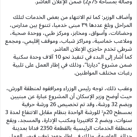
وصالة بمساحة 75م2) ضمن الإعلان العاشر.
وأضاف الوزير: كما تم الانتهاء من بعض الخدمات لتلك
المراحل وبلغ عددها ٣٩ مبنى خدميا، تتنوع بين مدارس،
وحضانات، وأسواق، ومخابز، ومركز طبي، ووحدة صحية،
وملاعب خماسية، ومراكز شباب، وموقف إقليمي، ومجمع
شرطي تخدم حاجزي الإعلان العاشر.
كما أشار إلى البدء في تنفيذ نحو 10 آلاف وحدة سكنية
ضمن مشروع “ديارنا”، وذلك في إطار العمل على تلبية
رغبات مختلف المواطنين.
وعقب ذلك، توجه رئيس الوزراء ومرافقوه لمنطقة الورش،
حيث أوضح وزير الإسكان أن المشروع عبارة عن مبنيين
ويضم 32 ورشة، وقد تم تخصيص 26 ورشة حرفية
بمسطح 20م² للورشة الواحدة بنظام مقابل الانتفاع لمدة 3
سنوات، ويضم 2 كافتيريا ومكتب الإدارة، والمسجد، ويقع
بمنطقة الخدمات الرئيسية بالقطعة 2350 فدانا بمدينة
حدائق العاصمة، وذلك في إطار جهود توفير فرص العمل