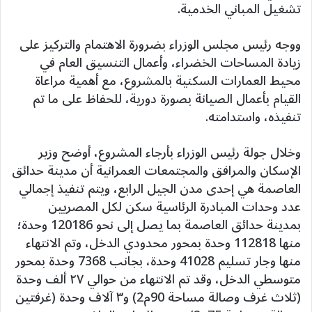
تشغيل المباني الخدمية.
ووجه رئيس مجلس الوزراء بضرورة الاهتمام والتركيز على
زيادة المساحات الخضراء، وأعمال التنسيق العام في
محيط العمارات السكنية بالمشروع، مع أهمية مراعاة
القيام بأعمال الصيانة بصورة دورية، للحفاظ على ما تم
تنفيذه، واستدامته.
وخلال جولة رئيس الوزراء بأرجاء المشروع، أوضح وزير
الإسكان والمرافق والمجتمعات العمرانية أن مدينة حدائق
العاصمة هي إحدى مدن الجيل الرابع، ويتم تنفيذ إجمالي
عدد وحدات المبادرة الرئاسية سكن لكل المصريين
بمدينة حدائق العاصمة بما يصل إلى نحو 120186 وحدة؛
منها 112818 وحدة بمحور محدودي الدخل، وتم الانتهاء
منها وجار تسليم 41028 وحدة، بجانب 7368 وحدة بمحور
متوسطي الدخل، وقد تم الانتهاء من حوالي ٢٧ ألف وحدة
(ثلاث غرف وصالة مساحة 90م2) و٣ آلاف وحدة (غرفتين