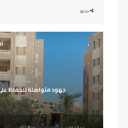
شاركها
أق
من
جهاز الشيخ زايد يواصل تطوي
منذ 3 ساعات
منذ 8 ساعات