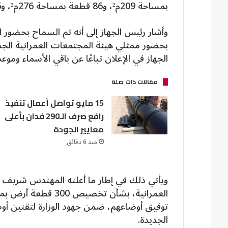
بمساحة 209م²، و86 قطعة بمساحة 276م²، و46 قطعة بمساحة 400م²، و31 قطعة بمساحة 500م².
وأشار رئيس الجهاز إلى أنه تم السماح بحضور
بحضور ممثلي هيئة المجتمعات العمرانية الجديدة
الجهاز في الإعلان تباعًا عن باقي الأسماء ومو
مقالات ذات صلة
15 مايو تواصل أعمال تنفيذ
رافع صرف الـ290 فدان بأعلى
معايير الجودة
منذ 6 دقائق
ويأتي ذلك في إطار ما أعلنه المهندس شريف ا
العمرانية، بشأن تخصي
توفيق أوضاعهم، ضمن جهود الوزارة لتقنين أوض
الجديدة.