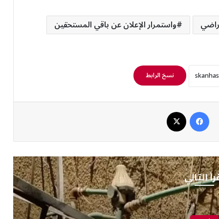
أراضي
واستمرار الإعلان عن باقي المستحقين
نسخ الرابط
فيسبوك
‫X
رأ التالي