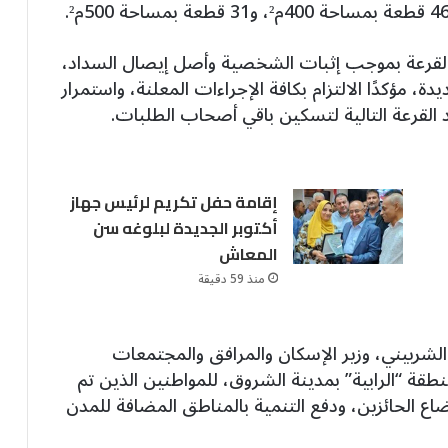
 القرعة بموجب إثبات الشخصية وأصل إيصال السداد،
، مؤكدًا الالتزام بكافة الإجراءات المعلنة، واستمرار
عد القرعة التالية لتسكين باقي أصحاب الطلبات.
إقامة حفل تكريم لرئيس جهاز
أكتوبر الجديدة لبلوغه سن
المعاش
منذ 59 دقيقة
لشربيني، وزير الإسكان والمرافق والمجتمعات
ص 300 قطعة أرض بمنطقة “الرابية” بمدينة الشروق، للمواطنين الذين تم
اع الحائزين، ودفع التنمية بالمناطق المضافة للمدن