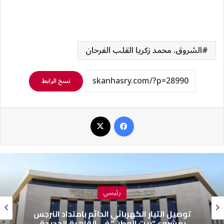
الشروق. محمد زكريا القلب الفرحان
نسخ الرابط
فيسبوك
‫X
رئيسي
توصيل التيار الكهربائي الدائم بامتداد النرجس
بمشروع “بيت الوطن” في القاهرة الجديدة