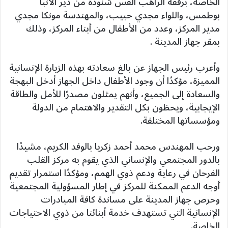
الخاصة، برفقة الراهب القس شنوده من دير الأنبا
بوطمس، واللواء مجدي حبيب، والمهندسة مونكا مجدي
مدير المركز، وعدد من الأطفال من أبناء المركز، وذلك
بمقر جهاز المدينة .
وأعرب رئيس الجهاز عن بالغ سعادته بهذه الزيارة الإنسانية
المميزة، مؤكدًا أن وجود الأطفال داخل الجهاز أدخل البهجة
والسعادة إلى الجميع، وأنهم يمثلون مصدرًا للأمل والطاقة
الإيجابية، ويحظون بكل التقدير والاهتمام من الدولة
ومؤسساتها المختلفة.
ورحب المهندس محمد أحمد زكريا بالوفد الكريم، مشيدًا
بالدور المجتمعي والإنساني الذي يقوم به مركز القلب
الفرحان في رعاية ودعم ذوي الهمم، ومؤكدًا استمرار تقديم
أوجه الدعم الممكنة للمركز في إطار المسؤولية المجتمعية
وحرص جهاز المدينة على مساندة كافة المبادرات
الإنسانية التي تستهدف خدمة أبنائنا من ذوي الاحتياجات
الخاصة.